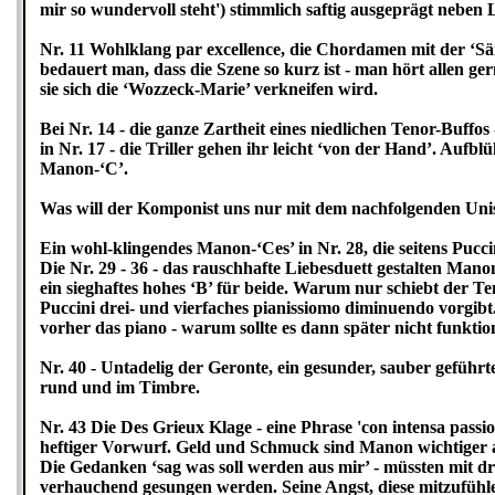
mir so wundervoll steht') stimmlich saftig ausgeprägt nebe
Nr. 11 Wohlklang par excellence, die Chordamen mit der ‘Säng
bedauert man, dass die Szene so kurz ist - man hört allen ge
sie sich die ‘Wozzeck-Marie’ verkneifen wird.
Bei Nr. 14 - die ganze Zartheit eines niedlichen Tenor-Buffos
in Nr. 17 - die Triller gehen ihr leicht ‘von der Hand’. Auf
Manon-‘C’.
Was will der Komponist uns nur mit dem nachfolgenden Unis
Ein wohl-klingendes Manon-‘Ces’ in Nr. 28, die seitens Pucci
Die Nr. 29 - 36 - das rauschhafte Liebesduett gestalten Man
ein sieghaftes hohes ‘B’ für beide. Warum nur schiebt der 
Puccini drei- und vierfaches pianissiomo diminuendo vorgibt
vorher das piano - warum sollte es dann später nicht funktio
Nr. 40 - Untadelig der Geronte, ein gesunder, sauber geführt
rund und im Timbre.
Nr. 43 Die Des Grieux Klage - eine Phrase 'con intensa passi
heftiger Vorwurf. Geld und Schmuck sind Manon wichtiger al
Die Gedanken ‘sag was soll werden aus mir’ - müssten mit dr
verhauchend gesungen werden. Seine Angst, diese mitzufühl