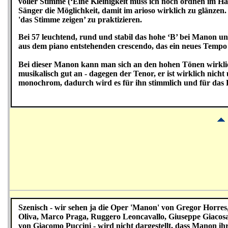
voller Stimme (‘Eine Kleinigkeit muss ich noch ordnen im Hau
Sänger die Möglichkeit, damit im arioso wirklich zu glänzen. 
'das Stimme zeigen’ zu praktizieren.
Bei 57 leuchtend, rund und stabil das hohe ‘B’ bei Manon 
aus dem piano entstehenden crescendo, das ein neues Tempo 
Bei dieser Manon kann man sich an den hohen Tönen wirklich 
musikalisch gut an - dagegen der Tenor, er ist wirklich nicht 
monochrom, dadurch wird es für ihn stimmlich und für das P
Szenisch - wir sehen ja die Oper 'Manon' von Gregor Horres
Oliva, Marco Praga, Ruggero Leoncavallo, Giuseppe Giacosa
von Giacomo Puccini - wird nicht dargestellt, dass Manon ih