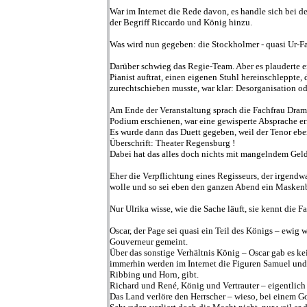
War im Internet die Rede davon, es handle sich bei 
der Begriff Riccardo und König hinzu.
Was wird nun gegeben: die Stockholmer - quasi Ur-Fa
Darüber schwieg das Regie-Team. Aber es plauderte er
Pianist auftrat, einen eigenen Stuhl hereinschleppt
zurechtschieben musste, war klar: Desorganisation od
Am Ende der Veranstaltung sprach die Fachfrau Drama
Podium erschienen, war eine gewisperte Absprache erfor
Es wurde dann das Duett gegeben, weil der Tenor ebe
Überschrift: Theater Regensburg !
Dabei hat das alles doch nichts mit mangelndem Geld
Eher die Verpflichtung eines Regisseurs, der irgendw
wolle und so sei eben den ganzen Abend ein Maskenba
Nur Ulrika wisse, wie die Sache läuft, sie kennt die F
Oscar, der Page sei quasi ein Teil des Königs – ewi
Gouverneur gemeint.
Über das sonstige Verhältnis König – Oscar gab es ke
immerhin werden im Internet die Figuren Samuel und 
Ribbing und Horn, gibt.
Richard und René, König und Vertrauter – eigentlich
Das Land verlöre den Herrscher – wieso, bei einem Go