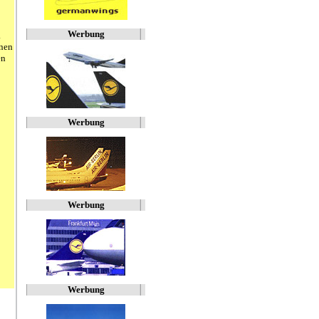
Werbung
.
enen
en
Werbung
Werbung
Werbung