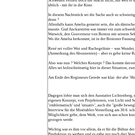
Schweden verliert doch die Macht nicht, nur weil er d
üblich - mit ihr in die Kiste.
In diesem Nachtstück sei die Sache auch so schwierig
denn ?
Allenfalls kann Amelia gemeint sein, die als dänisc
musste. Graf Anckarström war immer ein zum schwedis
Warwick, den Gouverneur von Boston mit seinem Sek
Wo die Amelia herkommt, ist in der Bostoner Fassung 
René sei voller Wut und Rachegelüste – was Wunder, 
(Anmerkung des Abonnenten) – aber es gebe keine Rac
Also was nun ? Welches Konzept ? Das kommt davon, 
Alles sei holzschnittartig hier in dieser Situation, zw
Am Ende des Regisseurs Gerede war klar: der alte ’Ho
Dagegen lobte man sich den Ausstatter Lichtenberg, e
eigenen Konzept, von Projektionen, von Licht und Sch
’emblematisch’ und ’situativ’, auch die "große beweg
Interview für die Misérables-Vorstellung am 30.6. s
Möglichkeit gebe, dem Werk, von sich aus schon kur
gezogen werde.
Wichtig war es ihm vor allem, da er für die Bühne der
Produktion zu werben und es gäbe nur noch drei Vors