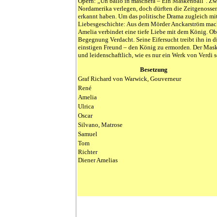
Opern: „Un ballo in maschera – Ein Maskenball". Zw
Nordamerika verlegen, doch dürften die Zeitgenoss
erkannt haben. Um das politische Drama zugleich mit
Liebesgeschichte: Aus dem Mörder Anckarström machte
Amelia verbindet eine tiefe Liebe mit dem König. Ob
Begegnung Verdacht. Seine Eifersucht treibt ihn in di
einstigen Freund – den König zu ermorden. Der Maske
und leidenschaftlich, wie es nur ein Werk von Verdi 
Besetzung
Graf Richard von Warwick, Gouverneur
René
Amelia
Ulrica
Oscar
Silvano, Matrose
Samuel
Tom
Richter
Diener Amelias