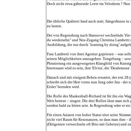
Doch nicht etwa gähnende Leere im Velodrom ? Nun ja,
Die übliche Quälerei fand auch statt, SängerInnen in
zu lassen.
Der von Regensburg nach Hannover wechselnde Yin-H
du wiedersehn" und Neu-Zugang Christina Lamberti re
Ausbildung, die nur durch ’learning by doing’ aufg
Frau Lamberti von ihrer Agentur gepriesen – was soll
seinen Möglichkeiten umzugehen. Tongebung – soweit 
Phrasierung ein ausgewogenes Klangbild von Kunstg
Interessant wird es sein, ihre 'Elvira', die 'Desdemona
Danach und mit einigem Beben erwartet, der erst 28-j
schreibt sich der Herr vorne nun Jung oder Jun - de
Eisler’ beenden wird.
Die Rolle des Maskenball-Richard ist für ihn ein Wagnis
Weir betreut – singen. Die drei Rollen lässt man sic
werden bald zu hören sein. In Regensburg wäre er nic
Für einen Asiaten von hoher Statur sitzt seine Stimm
nicht viel Raum für Resonanzen, so dass man ihm – d
(Dirigenten verwechseln oft Brio mit Gehetze) und z