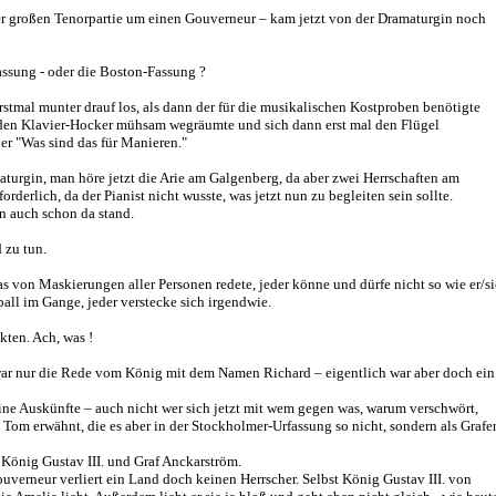
der großen Tenorpartie um einen Gouverneur – kam jetzt von der Dramaturgin noch
ssung - oder die Boston-Fassung ?
stmal munter drauf los, als dann der für die musikalischen Kostproben benötigte
e, den Klavier-Hocker mühsam wegräumte und sich dann erst mal den Flügel
er "Was sind das für Manieren."
turgin, man höre jetzt die Arie am Galgenberg, da aber zwei Herrschaften am
derlich, da der Pianist nicht wusste, was jetzt nun zu begleiten sein sollte.
n auch schon da stand.
 zu tun.
as von Maskierungen aller Personen redete, jeder könne und dürfe nicht so wie er/si
ll im Gange, jeder verstecke sich irgendwie.
akten. Ach, was !
g war nur die Rede vom König mit dem Namen Richard – eigentlich war aber doch ein
ine Auskünfte – auch nicht wer sich jetzt mit wem gegen was, warum verschwört,
Tom erwähnt, die es aber in der Stockholmer-Urfassung so nicht, sondern als Grafe
 König Gustav III. und Graf Anckarström.
uverneur verliert ein Land doch keinen Herrscher. Selbst König Gustav III. von