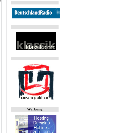
e
Werbung