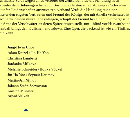
ar musste Verdi wegen eines Verbotes der Zensurbehörde die Handlung nach
en hinter dem Bühnengeschehen in Boston den historischen Vorgang in Schweden
 tiefen Leidenschaften auszustatten, verband Verdi die Handlung mit einer
 er den engsten Vertrauten und Freund des Königs, der mit Amelia verheiratet ist
wohl die beiden ihrer Liebe entsagen, schöpft der Freund bei einer unvorhergeseh
e Arme der Verschwörer, an deren Spitze er sich stellt, um – blind vor Hass auf sein
nball bringt den tödlichen Showdown. Eine Oper, die packend ist wie ein Thriller,
sein kann.
Jung-Hwan Choi
Adam Kruzel / Jin-Ho Yoo
Christina Lamberti
Jordanka Milkova
Melanie Schneider / Ilonka Vöckel
Jin-Ho Yoo / Seymur Karimov
Martin-Jan Nijhof
Jóhann Smári Saevarsson
Karsten Münster
Arpad Vulkan