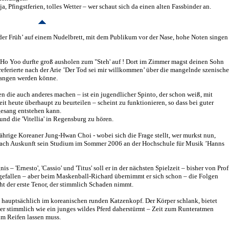
 Pfingstferien, tolles Wetter – wer schaut sich da einen alten Fassbinder an.
 der Früh’ auf einem Nudelbrett, mit dem Publikum vor der Nase, hohe Noten singen
o Yoo durfte groß ausholen zum "Steh' auf ! Dort im Zimmer magst deinen Sohn
ferierte nach der Arie ’Der Tod sei mir willkommen’ über die mangelnde szenische
efangen werden könne.
en die auch anderes machen – ist ein jugendlicher Spinto, der schon weiß, mit
heute überhaupt zu beurteilen – scheint zu funktionieren, so dass bei guter
esang entstehen kann.
' und die 'Vitellia' in Regensburg zu hören.
ährige Koreaner Jung-Hwan Choi - wobei sich die Frage stellt, wer murkst nun,
r nach Auskunft sein Studium im Sommer 2006 an der Hochschule für Musik ’Hanns
 – 'Ernesto', 'Cassio' und 'Titus' soll er in der nächsten Spielzeit – bisher von Prof
h gefallen – aber beim Maskenball-Richard übernimmt er sich schon – die Folgen
ht der erste Tenor, der stimmlich Schaden nimmt.
e hauptsächlich im koreanischen runden Katzenkopf. Der Körper schlank, bietet
er stimmlich wie ein junges wildes Pferd daherstürmt – Zeit zum Runteratmen
um Reifen lassen muss.