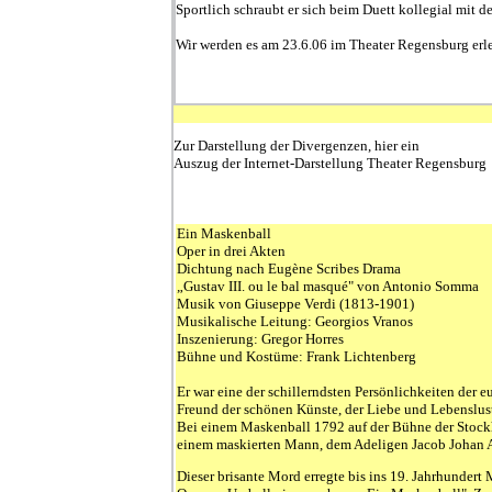
Sportlich schraubt er sich beim Duett kollegial mit der
Wir werden es am 23.6.06 im Theater Regensburg erl
Zur Darstellung der Divergenzen, hier ein
Auszug der Internet-Darstellung Theater Regensburg
Ein Maskenball
Oper in drei Akten
Dichtung nach Eugène Scribes Drama
„Gustav III. ou le bal masqué" von Antonio Somma
Musik von Giuseppe Verdi (1813-1901)
Musikalische Leitung: Georgios Vranos
Inszenierung: Gregor Horres
Bühne und Kostüme: Frank Lichtenberg
Er war eine der schillerndsten Persönlichkeiten der 
Freund der schönen Künste, der Liebe und Lebenslust. 
Bei einem Maskenball 1792 auf der Bühne der Stock
einem maskierten Mann, dem Adeligen Jacob Johan A
Dieser brisante Mord erregte bis ins 19. Jahrhundert 