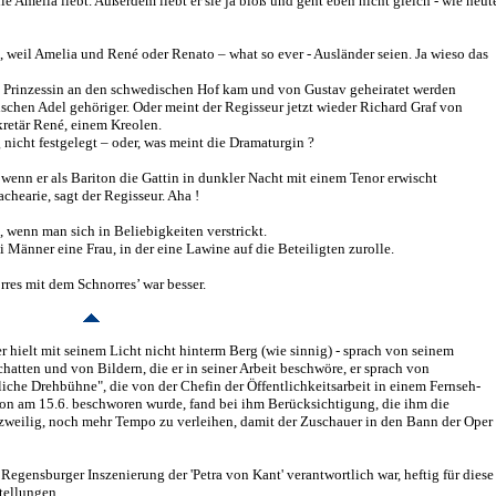
ie Amelia liebt. Außerdem liebt er sie ja bloß und geht eben nicht gleich - wie heut
, weil Amelia und René oder Renato – what so ever - Ausländer seien. Ja wieso das
he Prinzessin an den schwedischen Hof kam und von Gustav geheiratet werden
chen Adel gehöriger. Oder meint der Regisseur jetzt wieder Richard Graf von
retär René, einem Kreolen.
nicht festgelegt – oder, was meint die Dramaturgin ?
wenn er als Bariton die Gattin in dunkler Nacht mit einem Tenor erwischt
hearie, sagt der Regisseur. Aha !
wenn man sich in Beliebigkeiten verstrickt.
ei Männer eine Frau, in der eine Lawine auf die Beteiligten zurolle.
rres mit dem Schnorres’ war besser.
r hielt mit seinem Licht nicht hinterm Berg (wie sinnig) - sprach von seinem
atten und von Bildern, die er in seiner Arbeit beschwöre, er sprach von
liche Drehbühne", die von der Chefin der Öffentlichkeitsarbeit in einem Fernseh-
chon am 15.6. beschworen wurde, fand bei ihm Berücksichtigung, die ihm die
zweilig, noch mehr Tempo zu verleihen, damit der Zuschauer in den Bann der Oper
 Regensburger Inszenierung der 'Petra von Kant' verantwortlich war, heftig für diese
tellungen.