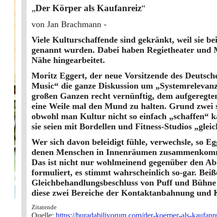
„
Der Körper als Kaufanreiz
“
von Jan Brachmann -
Viele Kulturschaffende sind gekränkt, weil sie
genannt wurden. Dabei haben Regietheater und Mu
Nähe hingearbeitet.
Moritz Eggert, der neue Vorsitzende des Deutsch
Music“ die ganze Diskussion um „Systemrelevanz“
großen Ganzen recht vernünftig, dem aufgeregte
eine Weile mal den Mund zu halten. Grund zwei se
obwohl man Kultur nicht so einfach „schaffen“ 
sie seien mit Bordellen und Fitness-Studios „glei
Wer sich davon beleidigt fühle, verwechsle, so Eg
denen Menschen in Innenräumen zusammenkommen
Das ist nicht nur wohlmeinend gegenüber den Ab
formuliert, es stimmt wahrscheinlich so-gar. Beiß
Gleichbehandlungsbeschluss von Puff und Bühne 
diese zwei Bereiche der Kontaktanbahnung und 
Zitatende
Quelle:
https://buradabiliyorum.com/der-koerper-als-kaufanre