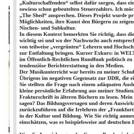
„Kulturschaffenden“ selbst dafür sorgen, dass ein
sowieso schon gebeutelten Steuerzahlers. Ich m
„The Shed“ ansprechen. Dieses Projekt wurde priv
Möglichkeiten, ihre Kunst den Bürgern zu zeigen.
Nischen- und Subkultur.
In diesem Kontext bemerkten Sie richtig, dass d
wichtig sei und wo der Nachwuchs auch entsprec
von teilweise „vergrünten“ Lehrern und Hochschu
zur Entfaltung bringen. Kurzer Exkurs: in WELT 
im Öffentlich-Rechtlichen Rundfunk politisch zu 
tendenziöse Berichterstattung in den Medien.
Der Musikunterricht war bereits zu meiner Schulz
Übrigens im negativen Gegensatz zur DDR, die e
Sie stellten die Frage nach einem adäquaten Aus
kleine persönliche Erfahrung aus meiner Studien
Frakturschrift in älteren Büchern zu lesen. Mein 
sagen? Das Bildungsversagen und deren Auswirku
zurückzuführen auf die Irrlehren der „Frankfurt
in der Kultur und Bildung. Wie Sie richtig anmer
einschätzen, was es beispielsweise auf deutsche