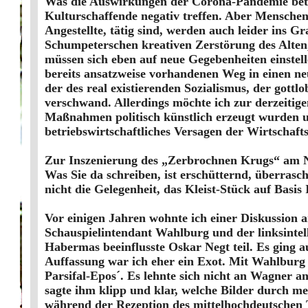
Was die Auswirkungen der Corona-Pandemie betriff
Kulturschaffende negativ treffen. Aber Menschen,
Angestellte, tätig sind, werden auch leider ins G
Schumpeterschen kreativen Zerstörung des Alten,
müssen sich eben auf neue Gegebenheiten einstel
bereits ansatzweise vorhandenen Weg in einen ne
der des real existierenden Sozialismus, der gott
verschwand. Allerdings möchte ich zur derzeiti
Maßnahmen politisch künstlich erzeugt wurden 
betriebswirtschaftliches Versagen der Wirtschaft
Zur Inszenierung des „Zerbrochnen Krugs“ am Ni
Was Sie da schreiben, ist erschütternd, überrasc
nicht die Gelegenheit, das Kleist-Stück auf Basi
Vor einigen Jahren wohnte ich einer Diskussion 
Schauspielintendant Wahlburg und der linksinte
Habermas beeinflusste Oskar Negt teil. Es ging
Auffassung war ich eher ein Exot. Mit Wahlburg 
Parsifal-Epos´. Es lehnte sich nicht an Wagner 
sagte ihm klipp und klar, welche Bilder durch me
während der Rezeption des mittelhochdeutschen Te