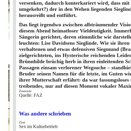
versenken, dadurch konterkariert wird, dass mit
umgekehrt?) der in den Wehen liegenden Sieglind
herausreißt und entführt.
Das liegt irgendwo zwischen albträumender Vision
diesem Abend heimatloser Vieldeutigkeit. Immerh
Sängerin gerichtet, deren stimmliche wie darstell
leuchten: Lise Davidsens Sieglinde. Wie sie ihre
verhaltenen und etwas defensiven Siegmund (Bran
zielgerichteten, ins Hysterische reichenden Lei
Brünnhilde brüchig herb in ihren einleitenden S
Passagen einsam verlorener Wegsuche – standhie
Bruder seinen Namen für die letzte, im Guten wie
ihrer Mutterschaft erfährt: da war fassungsloses 
treibendes, nur auf diesen Moment vokaler Maxim
Zitatende
Quelle: FAZ
Was andere schrieben
Zitat
Sex im Kulturbetrieb