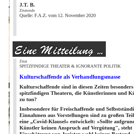
J.T. B.
Zitatende
Quelle:
F.A.Z. vom 12. November 2020
Zitat
SPITZFINDIGE THEATER & IGNORANTE POLITIK
Kulturschaffende als Verhandlungsmasse
Kulturschaffende sind in diesen Zeiten besonde
spitzfindigen Theatern, die Künstlerinnen und Kü
zu tun?
Insbesondere für Freischaffende und Selbstständ
Einnahmen aus Vorstellungen sind zu großen Tei
eine „Covid-Klausel« entwickelt: »Sollte aufgru
Künstler keinen Anspruch auf Vergütung", steht d