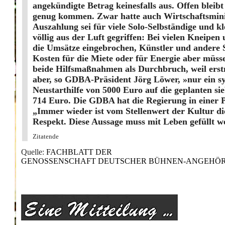
angekündigte Betrag keinesfalls aus. Offen bleib
genug kommen. Zwar hatte auch Wirtschaftsminist
Auszahlung sei für viele Solo-Selbständige und k
völlig aus der Luft gegriffen: Bei vielen Kneipe
die Umsätze eingebrochen, Künstler und andere 
Kosten für die Miete oder für Energie aber müss
beide Hilfsmaßnahmen als Durchbruch, weil erst
aber, so GDBA-Präsident Jörg Löwer, »nur ein sy
Neustarthilfe von 5000 Euro auf die geplanten si
714 Euro. Die GDBA hat die Regierung in einer P
„Immer wieder ist vom Stellenwert der Kultur d
Respekt. Diese Aussage muss mit Leben gefüllt w
Zitatende
Quelle:
FACHBLATT DER
GENOSSENSCHAFT DEUTSCHER BÜHNEN-ANGEHÖRIGER 1