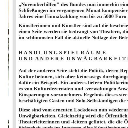
„Novemberhilfen" des Bundes nun immerhin einen 
Schließungen im vergangenen Monat kompensiere
Jahres eine Einmalzahlung von bis zu 5000 Euro
Künstlerinnen und Künstler sind auf die beschr
einen Seite werden sie bedrängt von Theatern, di
im schlimmsten Fall die aktuelle Notlage der Bet
H A N D L U N G S P I E L R Ä U M E
U N D A N D E R E U N W Ä G B A R K E I T 
Auf der anderen Seite steht die Politik, deren 
Kultur betonen, sich aber keineswegs durchgängi
dafür ein Beispiel. Ein anderes liefern Politiker
es von Kulturdezernaten und -verwaltungen Anwe
Einsparungen vorzunehmen. Ergebnis dieses stren
beschäftigten Gästen und Solo-Selbständigen die
Diese sind vom erneuten Lockdown nun wiederum b
Unwägbarkeiten. Gleichzeitig wird die Öffentlich
Theaterleiterinnen und -leitern geflutet, die di
Sicherheit auch im Interesse aller Künstlerinnen