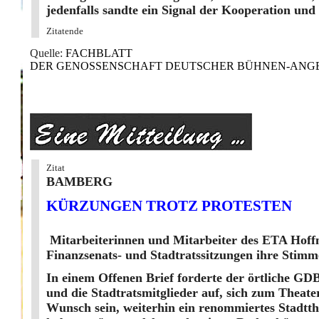
jedenfalls sandte ein Signal der Kooperation und 
Zitatende
Quelle:
FACHBLATT
DER GENOSSENSCHAFT DEUTSCHER BÜHNEN-ANGEHÖR
Zitat
BAMBERG
KÜRZUNGEN TROTZ PROTESTEN
Mitarbeiterinnen und Mitarbeiter des ETA Hoff
Finanzsenats- und Stadtratssitzungen ihre Stim
In einem Offenen Brief forderte der örtliche G
und die Stadtratsmitglieder auf, sich zum Theat
Wunsch sein, weiterhin ein renommiertes Stadtth