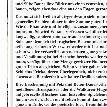
und Silke Bauer ihre Bilder um einen zentralen, 
bauen, zeigen ebendas: eine aus den Fugen gerat
Das nutzt sich freilich ab, irgendwann sieht man
generelles Problem dieser in der Summe guten Ins
Wie da Phantasie und Intelligenz zusammengehen, n
imposant. So wird Wotans zerfressen weltüberdrü
langweilig, sondern zum zwar auch schmierig-dem
Substanz dennoch tief tragischen Bekenntnis eine
selbstangerichteten Wirrwarr weder mit List n
schon wieder verzweifelt am nächsten ganz große
und Versöhnung ist bei Herheim bereits wieder vo
muss, verfügt über eine Menge gewitzter Nuancen
guten Teilen ausgleichen. Schon vorher gab es vi
Schlichts Fricka, deren Überlegenheit, nicht zul
ebenso aus Borniertheit wie kalter Desillusionier
Ihre Erscheinung mit Pelz und Beton-Dauerwelle
metallener Brustpanzer oder die Walküren-Flügel
aufgebrezelte Klischees zum lustvollen Spielele
hinein werden. Doch nicht selten kommt dann zwi
ganz am Ende, wo die poetische Idee, Brünnhilde 