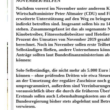
NOVEMBER-HILFEN
Nachdem vorerst im November unter anderem Ku
Wirtschaftsminister Peter Altmaier (CDU) und F
erweiterte Unterstützung auf den Weg zu bringen.
indirekt betroffen sind. Insgesamt sollen bis zu
stehen. Zusammengefasst ist das als sogenannte 
Kinobetreiber, Fitnessstudiobesitzer und Hoteli
Prozent des Umsatzes von November 2019 gezahlt,
berechnet. Noch im November sollen erste Teilbet
Selbständigen fließen, andere Unternehmen könn
Anträge sollten laut Bundesfinanzministerium ab
können:
Solo-Selbständige, die nicht mehr als 5.000 Euro 
können – ohne prüfenden Dritten wie etwa Steuer
an der Umsetzung der reguläre Zuschüsse noch ge
umprogrammiert, außerdem sind Vereinbarungen m
voraus­sichtlich über die durch die früheren Üb
Erstmals sollen auch Lebenshaltungskosten aus d
Bundesregierung bisher stets abgelehnt und Betr
verwiesen.