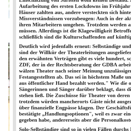
Einschätzung von Juristen wohl keinen Bestand. 
Aufarbeitung des ersten Lockdowns im Frühjahr 
Häuser zahlten aus, andere versteckten sich hi
Missverständnissen vorzubeugen: Auch in der aktue
ihren Mitarbeitern umgehen. Trotzdem werden am 
müssen. Allerdings ist die Klagewilligkeit Betrof
schließlich sind die Kulturschaffenden auf künf
Deutlich wird jedenfalls erneut: Selbständige u
sind der Willkür der Theaterleitungen ausgelief
den erwähnten Verträgen gibt es viele hundert,
ZDF, der in der Rechtsberatung der GDBA arbeit
wälzen Theater nach seiner Meinung unzulässigerw
Festangestellten ab. Das sei in höchstem Maße un
aus öffentlicher Hand bezahlt werden." Wie die o
Sängerinnen und Sänger darüber beklagt, dass d
stehen ließ. Die Zuschüsse für Theater von dere
trotzdem würden mancherorts Gäste nicht ausgez
über finanzielle Engpässe klagen. Der Geschäfts
bestätigte „Handlungsoptionen", weil es zwar ei
gegeben habe, andererseits aber die Personalkos
Solo-Selbständige sind so in vielen Fällen durchs 