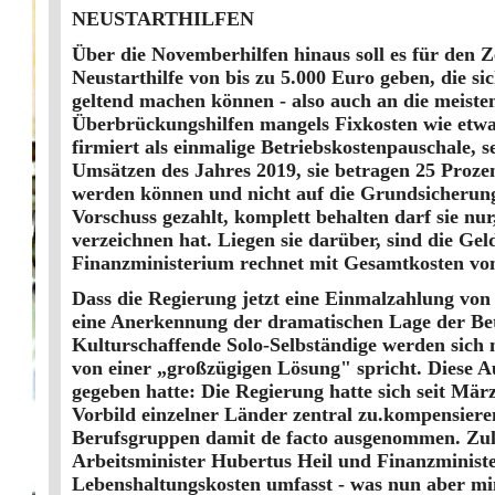
NEUSTARTHILFEN
Über die Novemberhilfen hinaus soll es für den 
Neustarthilfe von bis zu 5.000 Euro geben, die sic
geltend machen können - also auch an die meiste
Überbrückungshilfen mangels Fixkosten wie etwa
firmiert als einmalige Betriebskostenpauschale, 
Umsätzen des Jahres 2019, sie betragen 25 Prozen
werden können und nicht auf die Grundsicherung 
Vorschuss gezahlt, komplett behalten darf sie n
verzeichnen hat. Liegen sie darüber, sind die Ge
Finanzministerium rechnet mit Gesamtkosten von
Dass die Regierung jetzt eine Einmalzahlung von 
eine Anerkennung der dramatischen Lage der Betr
Kulturschaffende Solo-Selbständige werden sich 
von einer „großzügigen Lösung" spricht. Diese Au
gegeben hatte: Die Regierung hatte sich seit Mä
Vorbild einzelner Länder zentral zu.kompensiere
Berufsgruppen damit de facto ausgenom­men. Zul
Arbeitsminister Hubertus Heil und Finanzministe
Lebenshaltungskosten umfasst - was nun aber min