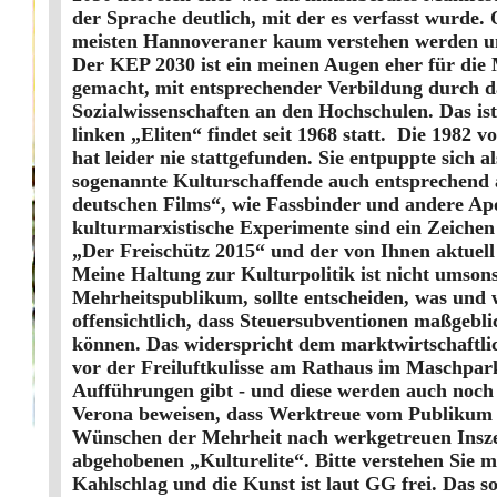
der Sprache deutlich, mit der es verfasst wurde.
meisten Hannoveraner kaum verstehen werden und
Der KEP 2030 ist ein meinen Augen eher für die M
gemacht, mit entsprechender Verbildung durch d
Sozialwissenschaften an den Hochschulen. Das i
linken „Eliten“ findet seit 1968 statt. Die 1982
hat leider nie stattgefunden. Sie entpuppte sic
sogenannte Kulturschaffende auch entsprechend 
deutschen Films“, wie Fassbinder und andere Apo
kulturmarxistische Experimente sind ein Zeichen 
„Der Freischütz 2015“ und der von Ihnen aktuel
Meine Haltung zur Kulturpolitik ist nicht umsons
Mehrheitspublikum, sollte entscheiden, was und w
offensichtlich, dass Steuersubventionen maßgeblic
können. Das widerspricht dem marktwirtschaftli
vor der Freiluftkulisse am Rathaus im Maschpark
Aufführungen gibt - und diese werden auch noch w
Verona beweisen, dass Werktreue vom Publikum go
Wünschen der Mehrheit nach werkgetreuen Insze
abgehobenen „Kulturelite“. Bitte verstehen Sie m
Kahlschlag und die Kunst ist laut GG frei. Das so