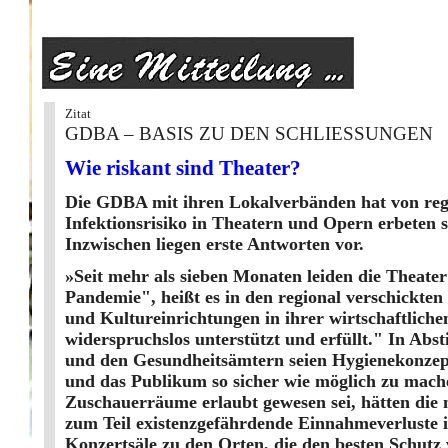
Zitat
GDBA – BASIS ZU DEN SCHLIESSUNGEN
Wie riskant sind Theater?
Die GDBA mit ihren Lokalverbänden hat von reg
Infektionsrisiko in Theatern und Opern erbeten s
Inzwischen liegen erste Antworten vor.
»Seit mehr als sieben Monaten leiden die Thea
Pandemie", heißt es in den regional verschickten
und Kultureinrichtungen in ihrer wirtschaftlich
wider­spruchslos unterstützt und erfüllt." In 
und den Gesundheitsämtern seien Hygienekonzept
und das Publikum so sicher wie möglich zu mache
Zuschauerräume erlaubt gewesen sei, hätten die 
zum Teil existenzgefährdende Einnahmeverluste 
Konzertsäle zu den Orten, die den besten Schutz