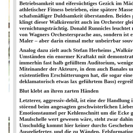
Betriebsamkeit und eifersüchtiges Gezick im Mä
athletischer Fitness betrieben, eine spätere Mas
schafsmäßiger Duldsamkeit überstanden. Beides 
klingt dieser Walkürenritt auch im Orchester glei
vernichtungsträchtig. Donald Runnicles leuchtet 
von Wagners Orchestersprache aus, sondern ist 
Maler – aber darin einmal mehr unbeirrbar souv
Analog dazu zielt auch Stefan Herheims „Walkür
Umständen ein enormer Kraftakt mit demonstrativ
immerhin fast halb gefülltem Auditorium, wenig
Miteinander der Akteure, in dem auch Banales un
existentiellen Erschütterungen hat, die sogar 
deklamatorisch etwas lax geführtem Bass) ergre
Blut klebt an ihren zarten Händen
Letzterer, aggressiv-debil, ist eine der Handlung 
störend beim angesagten geschwisterlichen Liebes
Emotionstaumel per Kehlenschnitt um die Ecke g
Maulschelle wert gewesen wäre, steht zwar dahin
Unschuldig kommt hier keiner durchs Geschehen. 
Ausgelieferter, und die zu Wänden, Felsformati